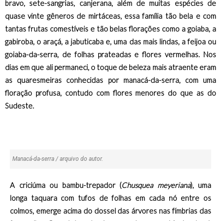
bravo, sete-sangrias, canjerana, além de muitas espécies de
quase vinte gêneros de mirtáceas, essa família tão bela e com
tantas frutas comestíveis e tão belas florações como a goiaba, a
gabiroba, o araçá, a jabuticaba e, uma das mais lindas, a feijoa ou
goiaba-da-serra, de folhas prateadas e flores vermelhas. Nos
dias em que ali permaneci, o toque de beleza mais atraente eram
as quaresmeiras conhecidas por manacá-da-serra, com uma
floração profusa, contudo com flores menores do que as do
Sudeste.
Manacá-da-serra / arquivo do autor.
A criciúma ou bambu-trepador (
Chusquea meyeriana
), uma
longa taquara com tufos de folhas em cada nó entre os
colmos, emerge acima do dossel das árvores nas fímbrias das