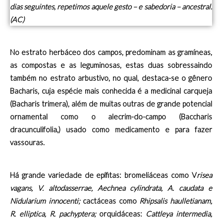
dias seguintes, repetimos aquele gesto – e sabedoria – ancestral.
(AC)
No estrato herbáceo dos campos, predominam as gramíneas,
as compostas e as leguminosas, estas duas sobressaindo
também no estrato arbustivo, no qual, destaca-se o gênero
Bacharis, cuja espécie mais conhecida é a medicinal carqueja
(Bacharis trimera), além de muitas outras de grande potencial
ornamental como o alecrim-do-campo (Baccharis
dracunculifolia,) usado como medicamento e para fazer
vassouras.
Há grande variedade de epífitas: bromeliáceas como V
risea
vagans, V. altodasserrae, Aechnea cylindrata, A. caudata e
Nidularium innocenti;
cactáceas como
Rhipsalis haulletianam,
R. elliptica, R. pachyptera;
orquidáceas:
Cattleya intermedia,