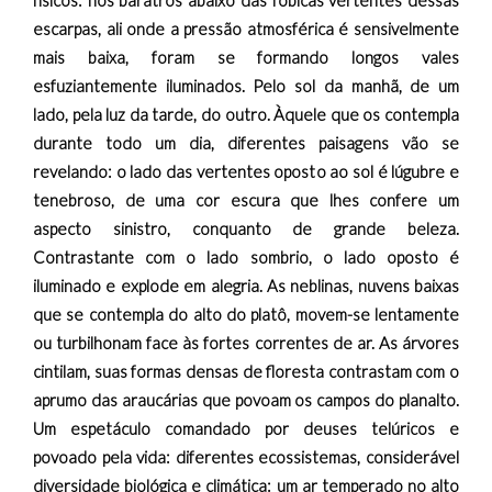
físicos: nos báratros abaixo das fóbicas vertentes dessas
escarpas, ali onde a pressão atmosférica é sensivelmente
mais baixa, foram se formando longos vales
esfuziantemente iluminados. Pelo sol da manhã, de um
lado, pela luz da tarde, do outro. Àquele que os contempla
durante todo um dia, diferentes paisagens vão se
revelando: o lado das vertentes oposto ao sol é lúgubre e
tenebroso, de uma cor escura que lhes confere um
aspecto sinistro, conquanto de grande beleza.
Contrastante com o lado sombrio, o lado oposto é
iluminado e explode em alegria. As neblinas, nuvens baixas
que se contempla do alto do platô, movem-se lentamente
ou turbilhonam face às fortes correntes de ar. As árvores
cintilam, suas formas densas de floresta contrastam com o
aprumo das araucárias que povoam os campos do planalto.
Um espetáculo comandado por deuses telúricos e
povoado pela vida: diferentes ecossistemas, considerável
diversidade biológica e climática: um ar temperado no alto