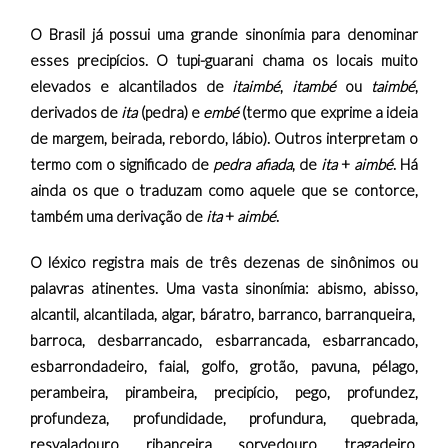
O Brasil já possui uma grande sinonímia para denominar
esses precipícios. O tupi-guarani chama os locais muito
elevados e alcantilados de
itaimbé
,
itambé
ou
taimbé
,
derivados de
ita
(pedra) e
embé
(termo que exprime a ideia
de margem, beirada, rebordo, lábio). Outros interpretam o
termo com o significado de
pedra
afiada
, de
ita
+
aimbé
. Há
ainda os que o traduzam como aquele que se contorce,
também uma derivação de
ita
+
aimbé
.
O léxico registra mais de três dezenas de sinônimos ou
palavras atinentes. Uma vasta sinonímia: abismo, abisso,
alcantil, alcantilada, algar, báratro, barranco, barranqueira,
barroca, desbarrancado, esbarrancada, esbarrancado,
esbarrondadeiro, faial, golfo, grotão, pavuna, pélago,
perambeira, pirambeira, precipício, pego, profundez,
profundeza, profundidade, profundura, quebrada,
resvaladouro, ribanceira, sorvedouro, tragadeiro,