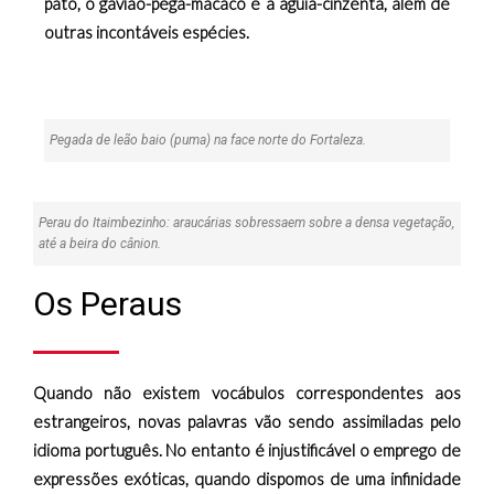
pato, o gavião-pega-macaco e a águia-cinzenta, além de
outras incontáveis espécies.
Pegada de leão baio (puma) na face norte do Fortaleza.
Perau do Itaimbezinho: araucárias sobressaem sobre a densa vegetação,
até a beira do cânion.
Os Peraus
Quando não existem vocábulos correspondentes aos
estrangeiros, novas palavras vão sendo assimiladas pelo
idioma português. No entanto é injustificável o emprego de
expressões exóticas, quando dispomos de uma infinidade