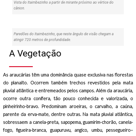
Vista do Itaimbezinho a partir de mirante próximo ao vértice do
cânion.
Paredões do Itaimbezinho, que neste ângulo de visão chegam a
atingir 720 metros de profundidade.
A Vegetação
As araucárias têm uma dominância quase exclusiva nas florestas
do planalto. Ocorrem também trechos revestidos pela mata
pluvial atlântica e entremeados pelos campos. Além da araucária,
ocorre outra conífera, tão pouco conhecida e valorizada, o
pinheirinho-bravo. Predominam aroeiras, o carvalho, a caúna,
parente da erva-mate, dentre outras. Na mata pluvial atlântica,
sobressaem a canela-preta, sapopema, guamirim-chorão, canela-
fogo, figueira-branca, guapuruvu, angico, umbu, pessegueiro–