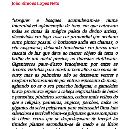
João Simões Lopes Neto
"Bosques e bosques acumulavam-se numa
interminável aglomeração de tons, em que entravam
todas as tintas da mágica paleta do divino artista,
dissolvidas em fogo, essa cor primordial que nenhum
outro pintor possui. O horizonte ardia em chamas, o
céu rasgava-se, deixando transbordar em jorros uma
cascata de luz que dava ao menor objeto da terra o
brilho de um metal precios; as florestas cintilavam.
Gigantescos paus-d’arco bracejavam por entre as
árvores vizinhas para mostrar bem alto a sua coroa de
ouro; mas as palmeiras não se deixavam vencer e
reagiam vitoriosamente por entre a espessura da mata,
agitando no ar o seu penacho indígena; a gameleira
brava procurava erguer a cabeça engrinaldada de heras
e parasitas; pinheiros seculares, cedros mais velhos do
que a religião, paineiras, angicos, perobas, todos os
gigantes da selva pelejavam para sobressair! Uma luta
silenciosa e terrível! Viam-se púrpuras que se rompiam
de cólera, cetros que se despedaçavam de inveja! As
tímidas plantas escondiam-se de medo e os lírios