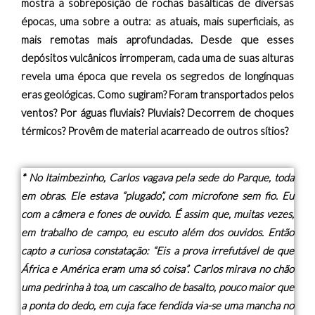
mostra a sobreposição de rochas basálticas de diversas
épocas, uma sobre a outra: as atuais, mais superficiais, as
mais remotas mais aprofundadas. Desde que esses
depósitos vulcânicos irromperam, cada uma de suas alturas
revela uma época que revela os segredos de longínquas
eras geológicas. Como sugiram? Foram transportados pelos
ventos? Por águas fluviais? Pluviais? Decorrem de choques
térmicos? Provêm de material acarreado de outros sítios?
* No Itaimbezinho, Carlos vagava pela sede do Parque, toda
em obras. Ele estava “plugado”, com microfone sem fio. Eu
com a câmera e fones de ouvido. É assim que, muitas vezes,
em trabalho de campo, eu escuto além dos ouvidos. Então
capto a curiosa constatação: “Eis a prova irrefutável de que
África e América eram uma só coisa”. Carlos mirava no chão
uma pedrinha à toa, um cascalho de basalto, pouco maior que
a ponta do dedo, em cuja face fendida via-se uma mancha no