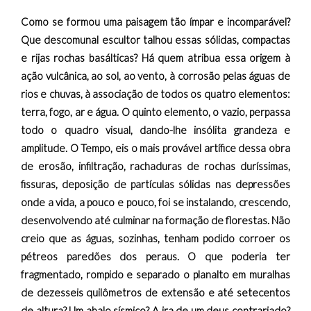
Como se formou uma paisagem tão ímpar e incomparável?
Que descomunal escultor talhou essas sólidas, compactas
e rijas rochas basálticas? Há quem atribua essa origem à
ação vulcânica, ao sol, ao vento, à corrosão pelas águas de
rios e chuvas, à associação de todos os quatro elementos:
terra, fogo, ar e água. O quinto elemento, o vazio, perpassa
todo o quadro visual, dando-lhe insólita grandeza e
amplitude. O Tempo, eis o mais provável artífice dessa obra
de erosão, infiltração, rachaduras de rochas duríssimas,
fissuras, deposição de partículas sólidas nas depressões
onde a vida, a pouco e pouco, foi se instalando, crescendo,
desenvolvendo até culminar na formação de florestas. Não
creio que as águas, sozinhas, tenham podido corroer os
pétreos paredões dos peraus. O que poderia ter
fragmentado, rompido e separado o planalto em muralhas
de dezesseis quilômetros de extensão e até setecentos
de altura? Um abalo sísmico? A ira de um deus contrariado?