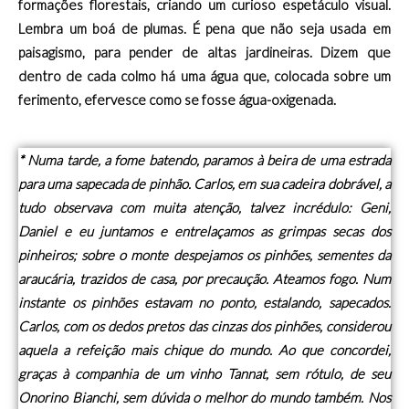
formações florestais, criando um curioso espetáculo visual.
Lembra um boá de plumas. É pena que não seja usada em
paisagismo, para pender de altas jardineiras. Dizem que
dentro de cada colmo há uma água que, colocada sobre um
ferimento, efervesce como se fosse água-oxigenada.
* Numa tarde, a fome batendo, paramos à beira de uma estrada
para uma sapecada de pinhão. Carlos, em sua cadeira dobrável, a
tudo observava com muita atenção, talvez incrédulo: Geni,
Daniel e eu juntamos e entrelaçamos as grimpas secas dos
pinheiros; sobre o monte despejamos os pinhões, sementes da
araucária, trazidos de casa, por precaução. Ateamos fogo. Num
instante os pinhões estavam no ponto, estalando, sapecados.
Carlos, com os dedos pretos das cinzas dos pinhões, considerou
aquela a refeição mais chique do mundo. Ao que concordei,
graças à companhia de um vinho Tannat, sem rótulo, de seu
Onorino Bianchi, sem dúvida o melhor do mundo também. Nos