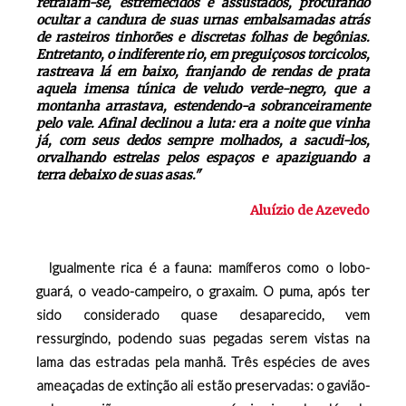
retraiam-se, estremecidos e assustados, procurando
ocultar a candura de suas urnas embalsamadas atrás
de rasteiros tinhorões e discretas folhas de begônias.
Entretanto, o indiferente rio, em preguiçosos torcicolos,
rastreava lá em baixo, franjando de rendas de prata
aquela imensa túnica de veludo verde-negro, que a
montanha arrastava, estendendo-a sobranceiramente
pelo vale. Afinal declinou a luta: era a noite que vinha
já, com seus dedos sempre molhados, a sacudi-los,
orvalhando estrelas pelos espaços e apaziguando a
terra debaixo de suas asas."
Aluízio de Azevedo
Igualmente rica é a fauna: mamíferos como o lobo-
guará, o veado-campeiro, o graxaim. O puma, após ter
sido considerado quase desaparecido, vem
ressurgindo, podendo suas pegadas serem vistas na
lama das estradas pela manhã. Três espécies de aves
ameaçadas de extinção ali estão preservadas: o gavião-