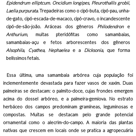
Epidendrum elliptcum. Oncidium longipes, Pleurothallis grobii,
Laelia purpurata
. Trepadeiras como o cipó-buta, cipó-pau, unha-
de-gato, cipó-escada-de-macaco, cipó-cravo, o incandescente
cipó-de-são-joão. Aráceas dos gêneros
Philodendron
e
Anthurium
, muitas pteridófitas como samambaias,
samambaias-açu e fetos arborescentes dos gêneros
Alsophila, Cyathea, Nephaelea
e
a
Dicksonia,
que forma
belíssimos fetais.
Essa última, uma samambaia arbórea cuja população foi
inclementemente devastada para fazer vasos de xaxim. Duas
palmeiras se destacam: o palmito-doce, cujas frondes emergem
acima do dossel arbóreo, e a palmeira-gemiova. No estrato
herbáceo dos campos predominam gramíneas, leguminosas e
compostas. Muitas se destacam pelo grande potencial
ornamental como o alecrim-do-campo. A maioria das plantas
nativas que crescem em locais onde se pratica a agropecuária