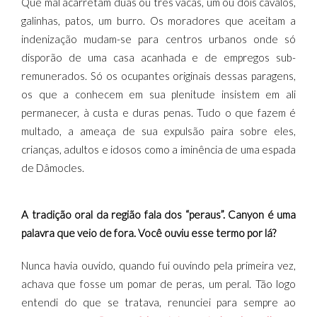
Que mal acarretam duas ou três vacas, um ou dois cavalos,
galinhas, patos, um burro. Os moradores que aceitam a
indenização mudam-se para centros urbanos onde só
disporão de uma casa acanhada e de empregos sub-
remunerados. Só os ocupantes originais dessas paragens,
os que a conhecem em sua plenitude insistem em ali
permanecer, à custa e duras penas. Tudo o que fazem é
multado, a ameaça de sua expulsão paira sobre eles,
crianças, adultos e idosos como a iminência de uma espada
de Dâmocles.
A tradição oral da região fala dos “peraus”. Canyon é uma
palavra que veio de fora. Você ouviu esse termo por lá?
Nunca havia ouvido, quando fui ouvindo pela primeira vez,
achava que fosse um pomar de peras, um peral. Tão logo
entendi do que se tratava, renunciei para sempre ao