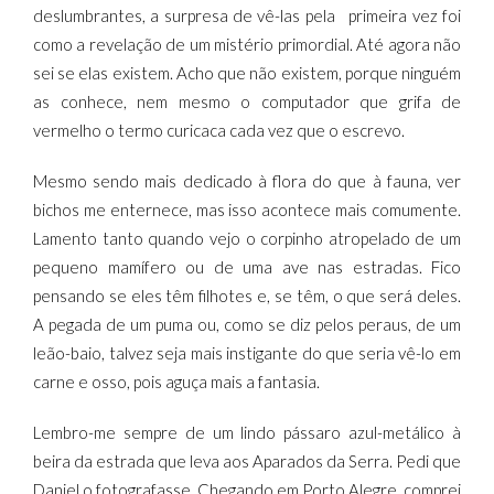
deslumbrantes, a surpresa de vê-las pela
primeira vez foi
como a revelação de um mistério primordial. Até agora não
sei se elas existem. Acho que não existem, porque ninguém
as conhece, nem mesmo o computador que grifa de
vermelho o termo curicaca cada vez que o escrevo.
Mesmo sendo mais dedicado à flora do que à fauna, ver
bichos me enternece, mas isso acontece mais comumente.
Lamento tanto quando vejo o corpinho atropelado de um
pequeno mamífero ou de uma ave nas estradas. Fico
pensando se eles têm filhotes e, se têm, o que será deles.
A pegada de um puma ou, como se diz pelos peraus, de um
leão-baio, talvez seja mais instigante do que seria vê-lo em
carne e osso, pois aguça mais a fantasia.
Lembro-me sempre de um lindo pássaro azul-metálico à
beira da estrada que leva aos Aparados da Serra. Pedi que
Daniel o fotografasse. Chegando em Porto Alegre, comprei