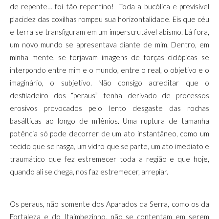
de repente… foi tão repentino!
Toda a bucólica e previsível
placidez das coxilhas rompeu sua horizontalidade. Eis que céu
e terra se transfiguram em um imperscrutável abismo. Lá fora,
um novo mundo se apresentava diante de mim. Dentro, em
minha mente, se forjavam imagens de forças ciclópicas se
interpondo entre mim e o mundo, entre o real, o objetivo e o
imaginário, o subjetivo. Não consigo acreditar que o
desfiladeiro dos “peraus” tenha derivado de processos
erosivos provocados pelo lento desgaste das rochas
basálticas ao longo de milênios. Uma ruptura de tamanha
potência só pode decorrer de um ato instantâneo, como um
tecido que se rasga, um vidro que se parte, um ato imediato e
traumático que fez estremecer toda a região e que hoje,
quando ali se chega, nos faz estremecer, arrepiar.
Os peraus, não somente dos Aparados da Serra, como os da
Fortaleza e do Itaimbezinho, não se contentam em serem